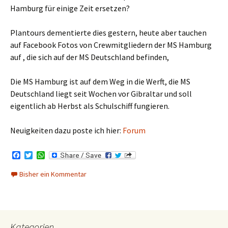
Hamburg für einige Zeit ersetzen?
Plantours dementierte dies gestern, heute aber tauchen
auf Facebook Fotos von Crewmitgliedern der MS Hamburg
auf , die sich auf der MS Deutschland befinden,
Die MS Hamburg ist auf dem Weg in die Werft, die MS
Deutschland liegt seit Wochen vor Gibraltar und soll
eigentlich ab Herbst als Schulschiff fungieren.
Neuigkeiten dazu poste ich hier:
Forum
F
T
W
a
w
h
c
i
a
Bisher ein Kommentar
e
t
t
b
t
s
o
e
A
o
r
p
k
p
Kategorien