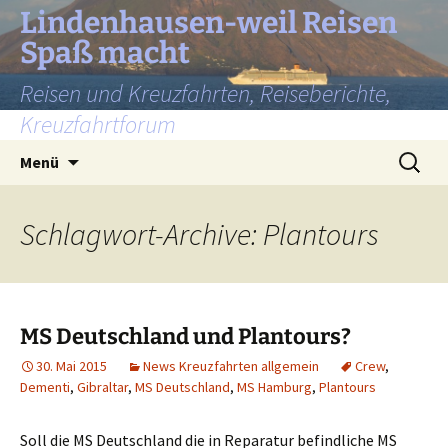
Lindenhausen-weil Reisen
Spaß macht
Reisen und Kreuzfahrten, Reiseberichte,
Kreuzfahrtforum
Zum
Suchen
Menü
Inhalt
nach:
springen
Schlagwort-Archive: Plantours
MS Deutschland und Plantours?
30. Mai 2015
News Kreuzfahrten allgemein
Crew
,
Dementi
,
Gibraltar
,
MS Deutschland
,
MS Hamburg
,
Plantours
Soll die MS Deutschland die in Reparatur befindliche MS