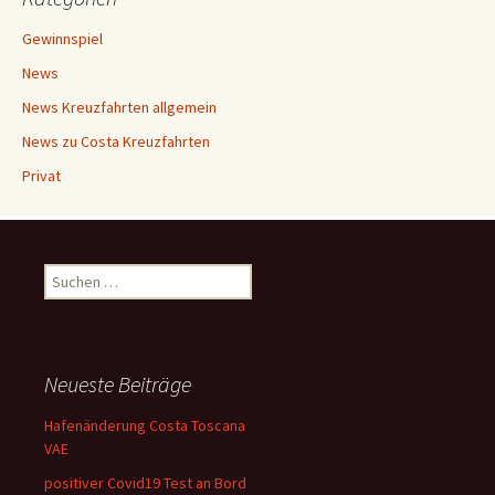
Gewinnspiel
News
News Kreuzfahrten allgemein
News zu Costa Kreuzfahrten
Privat
Suchen
nach:
Neueste Beiträge
Hafenänderung Costa Toscana
VAE
positiver Covid19 Test an Bord