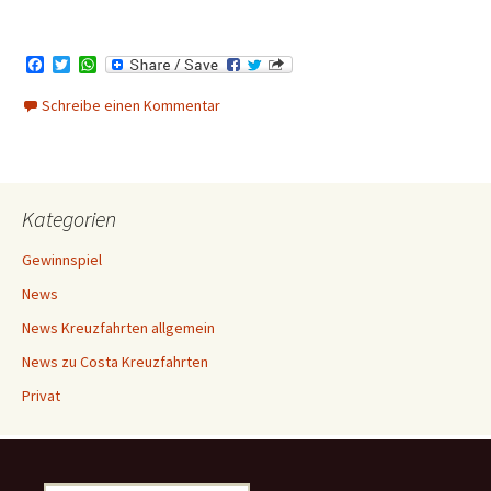
F
T
W
a
w
h
c
i
a
Schreibe einen Kommentar
e
t
t
b
t
s
o
e
A
o
r
p
k
p
Kategorien
Gewinnspiel
News
News Kreuzfahrten allgemein
News zu Costa Kreuzfahrten
Privat