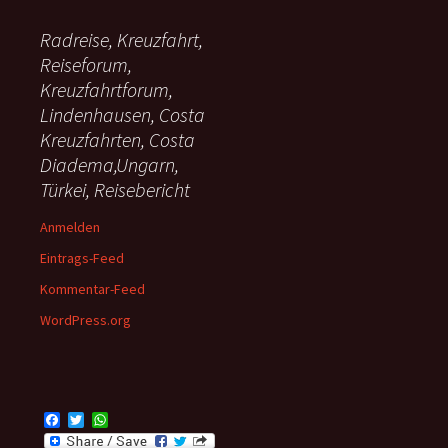
Radreise, Kreuzfahrt,
Reiseforum,
Kreuzfahrtforum,
Lindenhausen, Costa
Kreuzfahrten, Costa
Diadema,Ungarn,
Türkei, Reisebericht
Anmelden
Eintrags-Feed
Kommentar-Feed
WordPress.org
F
T
W
a
w
h