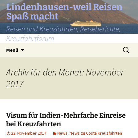
Lindenhausen-weil Reisen
Spaß macht
Reisen und Kreuzfahrten, Reiseberichte,
Kreuzfahrtforum
Zum
Suchen
Menü
Inhalt
nach:
springen
Archiv für den Monat: November
2017
Visum für Indien-Mehrfache Einreise
bei Kreuzfahrten
22. November 2017
News
,
News zu Costa Kreuzfahrten