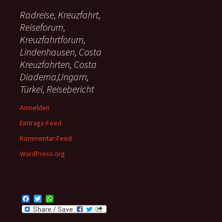
Radreise, Kreuzfahrt,
Reiseforum,
Kreuzfahrtforum,
Lindenhausen, Costa
Kreuzfahrten, Costa
Diadema,Ungarn,
Türkei, Reisebericht
Anmelden
Eintrags-Feed
Kommentar-Feed
WordPress.org
F
T
W
a
w
h
c
i
a