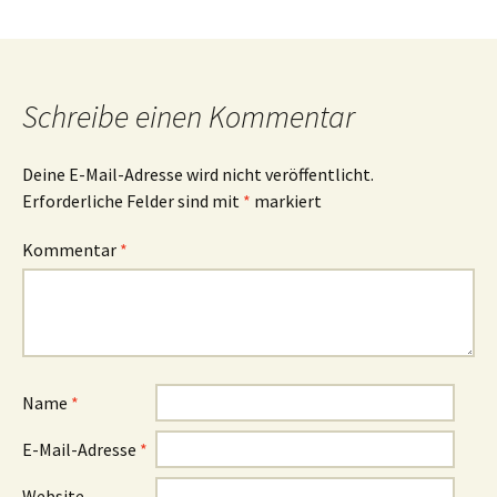
b
t
s
o
e
A
o
r
p
k
p
Schreibe einen Kommentar
Deine E-Mail-Adresse wird nicht veröffentlicht.
Erforderliche Felder sind mit
*
markiert
Kommentar
*
Name
*
E-Mail-Adresse
*
Website