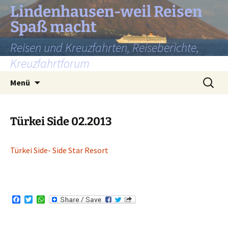
Lindenhausen-weil Reisen
Spaß macht
Reisen und Kreuzfahrten, Reiseberichte,
Kreuzfahrtforum
Zum
Suchen
Menü
Inhalt
nach:
springen
Türkei Side 02.2013
Türkei Side- Side Star Resort
F
T
W
a
w
h
c
i
a
e
t
t