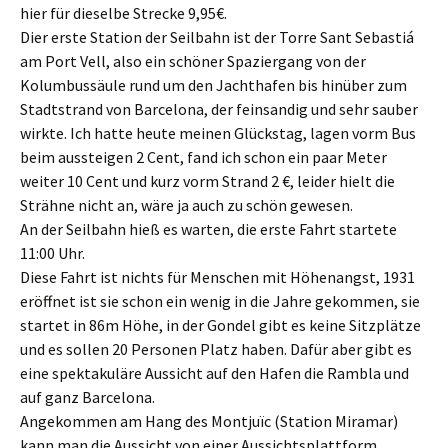
hier für dieselbe Strecke 9,95€.
Dier erste Station der Seilbahn ist der Torre Sant Sebastiá
am Port Vell, also ein schöner Spaziergang von der
Kolumbussäule rund um den Jachthafen bis hinüber zum
Stadtstrand von Barcelona, der feinsandig und sehr sauber
wirkte. Ich hatte heute meinen Glückstag, lagen vorm Bus
beim aussteigen 2 Cent, fand ich schon ein paar Meter
weiter 10 Cent und kurz vorm Strand 2 €, leider hielt die
Strähne nicht an, wäre ja auch zu schön gewesen.
An der Seilbahn hieß es warten, die erste Fahrt startete
11:00 Uhr.
Diese Fahrt ist nichts für Menschen mit Höhenangst, 1931
eröffnet ist sie schon ein wenig in die Jahre gekommen, sie
startet in 86m Höhe, in der Gondel gibt es keine Sitzplätze
und es sollen 20 Personen Platz haben. Dafür aber gibt es
eine spektakuläre Aussicht auf den Hafen die Rambla und
auf ganz Barcelona.
Angekommen am Hang des Montjuïc (Station Miramar)
kann man die Aussicht von einer Aussichtsplattform