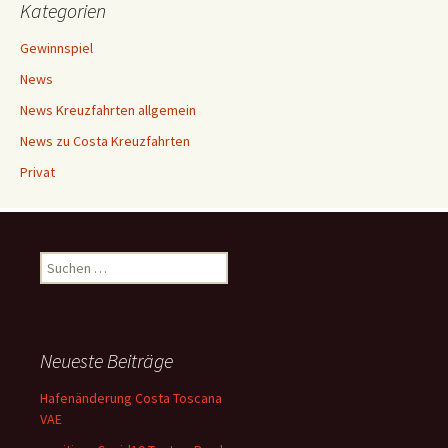
Kategorien
Gewinnspiel
News
News Kreuzfahrten allgemein
News zu Costa Kreuzfahrten
Privat
Suchen
nach:
Neueste Beiträge
Hafenänderung Costa Toscana
VAE