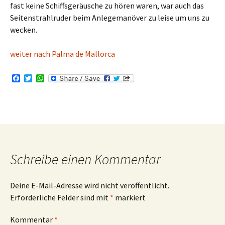
fast keine Schiffsgeräusche zu hören waren, war auch das
Seitenstrahlruder beim Anlegemanöver zu leise um uns zu
wecken.
weiter nach Palma de Mallorca
F
T
W
a
w
h
c
i
a
e
t
t
b
t
s
o
e
A
o
r
p
k
p
Schreibe einen Kommentar
Deine E-Mail-Adresse wird nicht veröffentlicht.
Erforderliche Felder sind mit
*
markiert
Kommentar
*