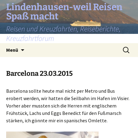
Lindenhausen-weil Reisen
Spaß macht
Reisen und Kreuzfahrten, Reiseberichte,
Kreuzfahrtforum
Zum
Suchen
Menü
Inhalt
nach:
springen
Barcelona 23.03.2015
Barcelona sollte heute mal nicht per Metro und Bus
erobert werden, wir hatten die Seilbahn im Hafen im Visier.
Vorher aber mussten sich die Herren mit englischem
Frühstück, Lachs und Eggs Benedict für den Fußmarsch
stärken, ich gönnte mir ein spanisches Omlette.