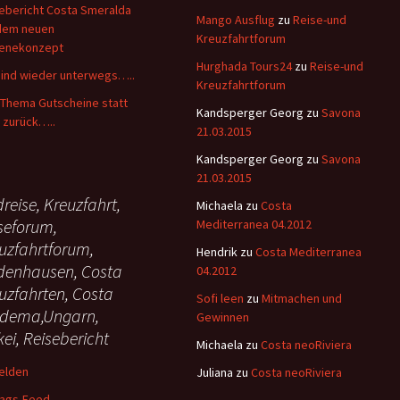
ebericht Costa Smeralda
Mango Ausflug
zu
Reise-und
dem neuen
Kreuzfahrtforum
ienekonzept
Hurghada Tours24
zu
Reise-und
sind wieder unterwegs…..
Kreuzfahrtforum
Thema Gutscheine statt
Kandsperger Georg
zu
Savona
 zurück…..
21.03.2015
Kandsperger Georg
zu
Savona
21.03.2015
reise, Kreuzfahrt,
Michaela
zu
Costa
seforum,
Mediterranea 04.2012
uzfahrtforum,
Hendrik
zu
Costa Mediterranea
denhausen, Costa
04.2012
uzfahrten, Costa
Sofi leen
zu
Mitmachen und
dema,Ungarn,
Gewinnen
kei, Reisebericht
Michaela
zu
Costa neoRiviera
elden
Juliana
zu
Costa neoRiviera
rags-Feed