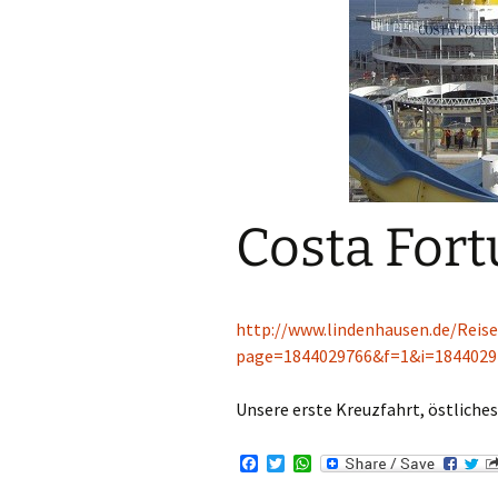
Costa Venezia
Costa Magica
Costa Smeralda
Costa Diadema
Costa Fort
http://www.lindenhausen.de/Reise
page=1844029766&f=1&i=1844029
Unsere erste Kreuzfahrt, östliche
F
T
W
a
w
h