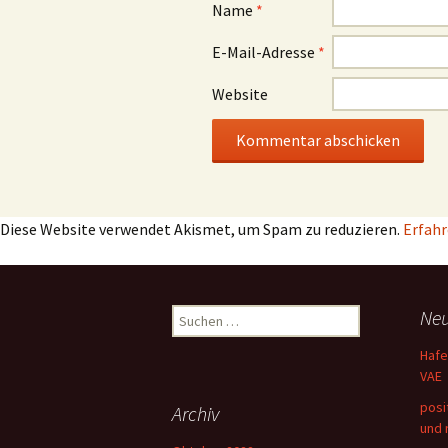
Name
*
E-Mail-Adresse
*
Website
Diese Website verwendet Akismet, um Spam zu reduzieren.
Erfahr
Suchen
Neu
nach:
Hafe
VAE
posi
Archiv
und 