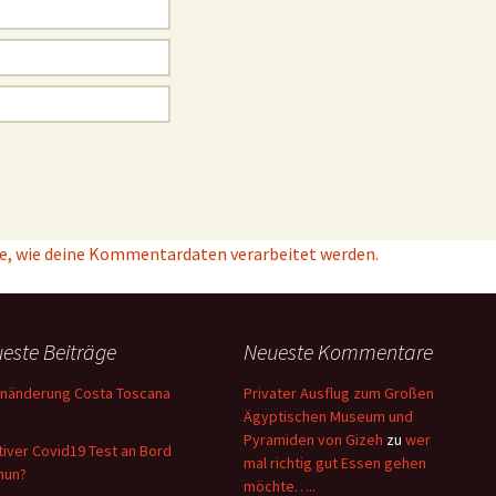
e, wie deine Kommentardaten verarbeitet werden.
este Beiträge
Neueste Kommentare
nänderung Costa Toscana
Privater Ausflug zum Großen
Ägyptischen Museum und
Pyramiden von Gizeh
zu
wer
tiver Covid19 Test an Bord
mal richtig gut Essen gehen
nun?
möchte…..