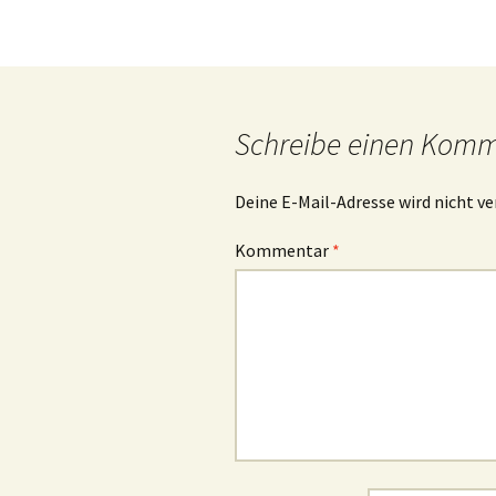
c
i
a
e
t
t
b
t
s
o
e
A
o
r
p
k
p
Schreibe einen Kom
Deine E-Mail-Adresse wird nicht ve
Kommentar
*