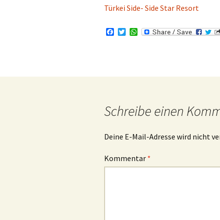
Türkei Side- Side Star Resort
Costa Venezia
F
T
W
Costa Magica
a
w
h
c
i
a
e
t
t
Costa Smeralda
b
t
s
o
e
A
o
r
p
Costa Diadema
k
p
Schreibe einen Kom
Deine E-Mail-Adresse wird nicht ve
Kommentar
*