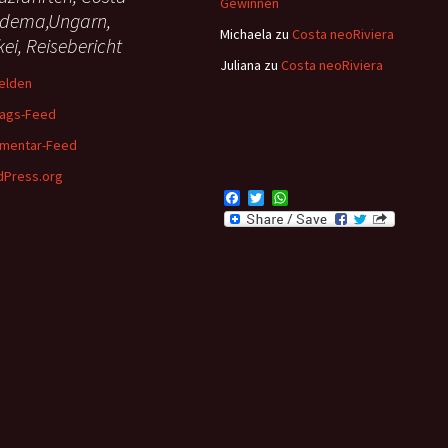
Gewinnen
dema,Ungarn,
Michaela
zu
Costa neoRiviera
kei, Reisebericht
Juliana
zu
Costa neoRiviera
elden
rags-Feed
mentar-Feed
Press.org
F
T
W
a
w
h
c
i
a
e
t
t
b
t
s
o
e
A
o
r
p
k
p