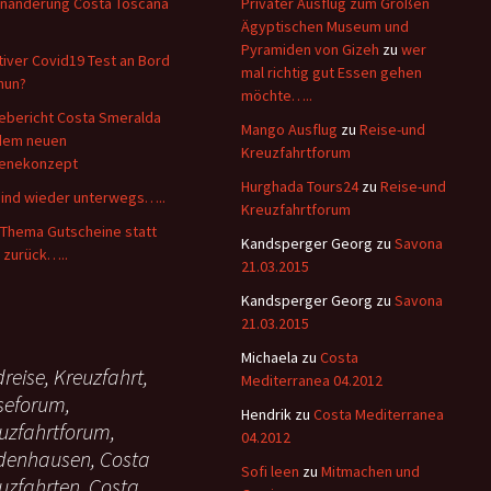
nänderung Costa Toscana
Privater Ausflug zum Großen
Ägyptischen Museum und
Pyramiden von Gizeh
zu
wer
tiver Covid19 Test an Bord
mal richtig gut Essen gehen
nun?
möchte…..
ebericht Costa Smeralda
Mango Ausflug
zu
Reise-und
dem neuen
Kreuzfahrtforum
ienekonzept
Hurghada Tours24
zu
Reise-und
sind wieder unterwegs…..
Kreuzfahrtforum
Thema Gutscheine statt
Kandsperger Georg
zu
Savona
 zurück…..
21.03.2015
Kandsperger Georg
zu
Savona
21.03.2015
Michaela
zu
Costa
reise, Kreuzfahrt,
Mediterranea 04.2012
seforum,
Hendrik
zu
Costa Mediterranea
uzfahrtforum,
04.2012
denhausen, Costa
Sofi leen
zu
Mitmachen und
uzfahrten, Costa