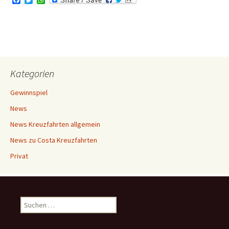
a
w
h
c
i
a
e
t
t
b
t
s
o
e
A
o
r
p
k
p
Kategorien
Gewinnspiel
News
News Kreuzfahrten allgemein
News zu Costa Kreuzfahrten
Privat
Suchen
nach: