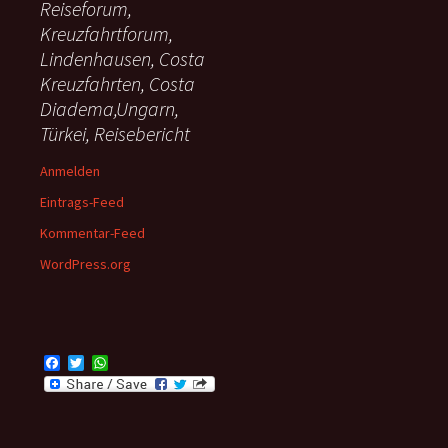
Reiseforum,
Kreuzfahrtforum,
Lindenhausen, Costa
Kreuzfahrten, Costa
Diadema,Ungarn,
Türkei, Reisebericht
Anmelden
Eintrags-Feed
Kommentar-Feed
WordPress.org
F
T
W
a
w
h
c
i
a
e
t
t
b
t
s
o
e
A