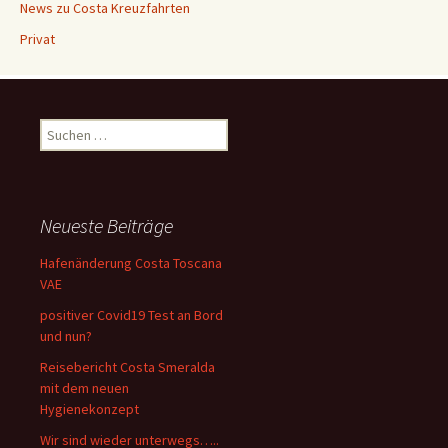
News zu Costa Kreuzfahrten
Privat
Suchen
nach:
Neueste Beiträge
Hafenänderung Costa Toscana
VAE
positiver Covid19 Test an Bord
und nun?
Reisebericht Costa Smeralda
mit dem neuen
Hygienekonzept
Wir sind wieder unterwegs…..