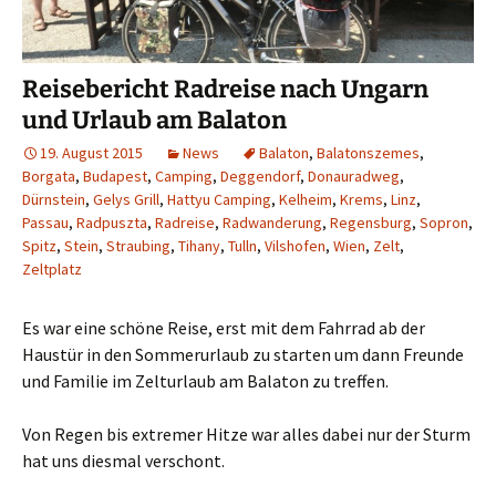
Reisebericht Radreise nach Ungarn
und Urlaub am Balaton
19. August 2015
News
Balaton
,
Balatonszemes
,
Borgata
,
Budapest
,
Camping
,
Deggendorf
,
Donauradweg
,
Dürnstein
,
Gelys Grill
,
Hattyu Camping
,
Kelheim
,
Krems
,
Linz
,
Passau
,
Radpuszta
,
Radreise
,
Radwanderung
,
Regensburg
,
Sopron
,
Spitz
,
Stein
,
Straubing
,
Tihany
,
Tulln
,
Vilshofen
,
Wien
,
Zelt
,
Zeltplatz
Es war eine schöne Reise, erst mit dem Fahrrad ab der
Haustür in den Sommerurlaub zu starten um dann Freunde
und Familie im Zelturlaub am Balaton zu treffen.
Von Regen bis extremer Hitze war alles dabei nur der Sturm
hat uns diesmal verschont.