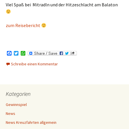
Viel Spaß bei Mitradln und der Hitzeschlacht am Balaton
zum Reisebericht
F
T
W
a
w
h
c
i
a
Schreibe einen Kommentar
e
t
t
b
t
s
o
e
A
o
r
p
k
p
Kategorien
Gewinnspiel
News
News Kreuzfahrten allgemein