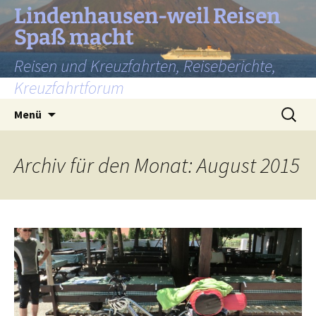
Lindenhausen-weil Reisen
Spaß macht
Reisen und Kreuzfahrten, Reiseberichte,
Kreuzfahrtforum
Zum
Suchen
Menü
Inhalt
nach:
springen
Archiv für den Monat: August 2015