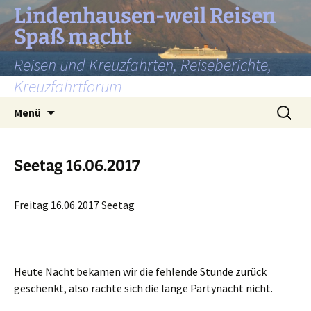
Lindenhausen-weil Reisen
Spaß macht
Reisen und Kreuzfahrten, Reiseberichte,
Kreuzfahrtforum
Zum
Suchen
Menü
Inhalt
nach:
springen
Seetag 16.06.2017
Freitag 16.06.2017 Seetag
Heute Nacht bekamen wir die fehlende Stunde zurück
geschenkt, also rächte sich die lange Partynacht nicht.