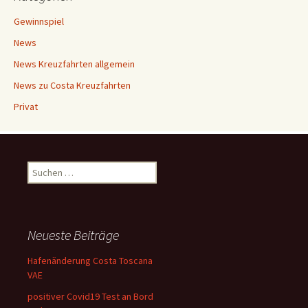
Gewinnspiel
News
News Kreuzfahrten allgemein
News zu Costa Kreuzfahrten
Privat
Suchen
nach:
Neueste Beiträge
Hafenänderung Costa Toscana
VAE
positiver Covid19 Test an Bord