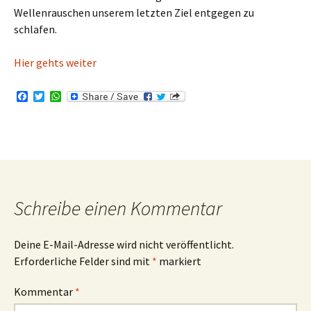
Wellenrauschen unserem letzten Ziel entgegen zu
schlafen.
Hier gehts weiter
F
T
W
a
w
h
c
i
a
e
t
t
b
t
s
o
e
A
o
r
p
k
p
Schreibe einen Kommentar
Deine E-Mail-Adresse wird nicht veröffentlicht.
Erforderliche Felder sind mit
*
markiert
Kommentar
*